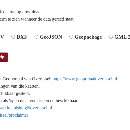
ik daarna op download.
erm te zien wanneer de data gereed staat.
SV
DXF
GeoJSON
Geopackage
GML 2
elp
t Geoportaal van Overijssel:
https://www.geoportaaloverijssel.nl
ingen van die kaarten.
chikbaar gesteld.
n als 'open data' voor iedereen beschikbaar.
naar
kennishub@overijssel.nl
jssel/proclaimer