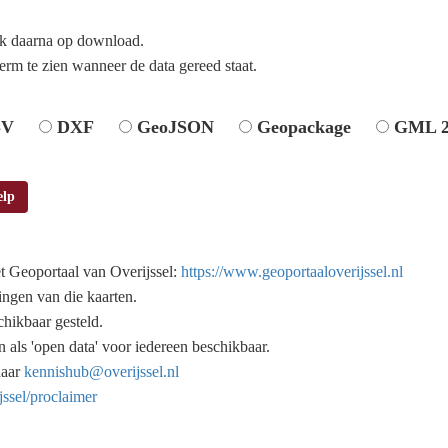
ik daarna op download.
erm te zien wanneer de data gereed staat.
SV
DXF
GeoJSON
Geopackage
GML 2
elp
t Geoportaal van Overijssel:
https://www.geoportaaloverijssel.nl
ingen van die kaarten.
chikbaar gesteld.
n als 'open data' voor iedereen beschikbaar.
naar
kennishub@overijssel.nl
jssel/proclaimer